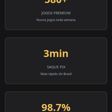
JOGOS PREMIUM
Novos jogos toda semana
3min
SAQUE PIX
Mais rápido do Brasil
98.7%