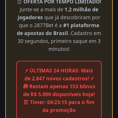
⏰
OFERTA POR TEMPO LIMITADO!
Junte-se a mais de
1.2 milhão de
jogadores
que já descobriram por
que o 2877Bet é a
#1 plataforma
de apostas do Brasil
. Cadastro em
30 segundos, primeiro saque em 3
minutos!
⚡ ÚLTIMAS 24 HORAS: Mais
de 2.847 novos cadastros! ⚡
🎁 Restam apenas 153 bônus
de R$ 5.000 disponíveis hoje!
⏰ Timer: 04:23:15 para o fim
da promoção