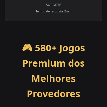
SUPORTE
Tempo de resposta: 2min
🎮 580+ Jogos
Premium dos
Melhores
Provedores