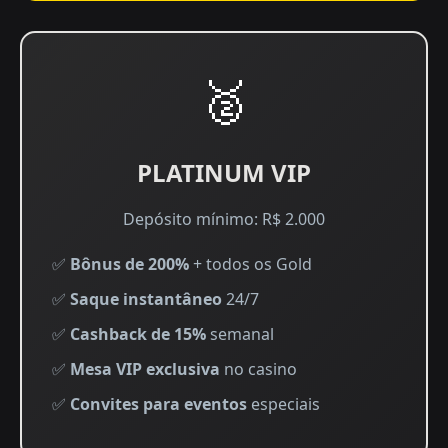
🥈
PLATINUM VIP
Depósito mínimo: R$ 2.000
✅
Bônus de 200%
+ todos os Gold
✅
Saque instantâneo
24/7
✅
Cashback de 15%
semanal
✅
Mesa VIP exclusiva
no casino
✅
Convites para eventos
especiais