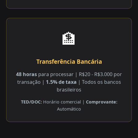
🏦
Transferência Bancária
48 horas
para processar | R$20 - R$3.000 por
transação |
1.5% de taxa
| Todos os bancos
brasileiros
TED/DOC:
Horário comercial |
Comprovante:
Automático