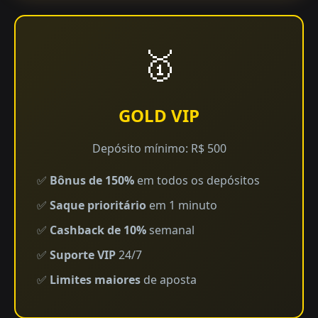
🥇
GOLD VIP
Depósito mínimo: R$ 500
✅
Bônus de 150%
em todos os depósitos
✅
Saque prioritário
em 1 minuto
✅
Cashback de 10%
semanal
✅
Suporte VIP
24/7
✅
Limites maiores
de aposta