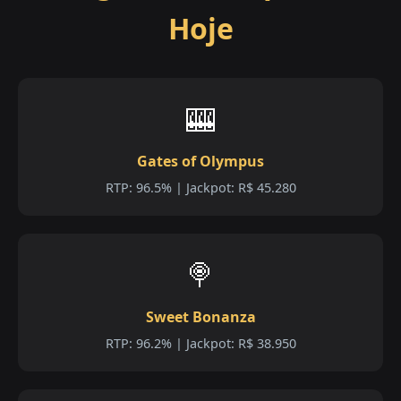
Hoje
🎰
Gates of Olympus
RTP: 96.5% | Jackpot: R$ 45.280
🍭
Sweet Bonanza
RTP: 96.2% | Jackpot: R$ 38.950