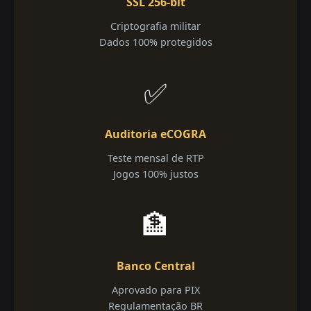
SSL 256-bit
Criptografia militar
Dados 100% protegidos
✅
Auditoria eCOGRA
Teste mensal de RTP
Jogos 100% justos
🏦
Banco Central
Aprovado para PIX
Regulamentação BR