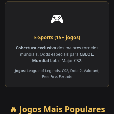
🎮
E-Sports (15+ jogos)
Cobertura exclusiva
dos maiores torneios
mundiais. Odds especiais para
CBLOL,
Mundial LoL
e Major CS2.
Jogos:
League of Legends, CS2, Dota 2, Valorant,
Free Fire, Fortnite
🔥 Jogos Mais Populares