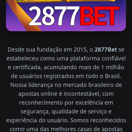
Desde sua fundação em 2015, o
2877Bet
se
estabeleceu como uma plataforma confiável
e certificada, acumulando mais de 1 milhão
de usuários registrados em todo o Brasil.
Nossa liderança no mercado brasileiro de
apostas online é incontestável, com
reconhecimento por excelência em
segurança, qualidade de serviço e
experiência do usuário. Somos reconhecidos
como uma das melhores casas de apostas