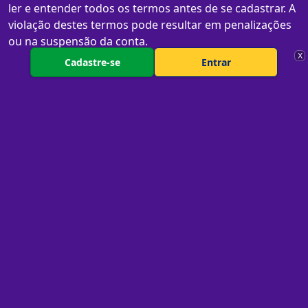
ler e entender todos os termos antes de se cadastrar. A
violação destes termos pode resultar em penalizações
ou na suspensão da conta.
X
Cadastre-se
Entrar