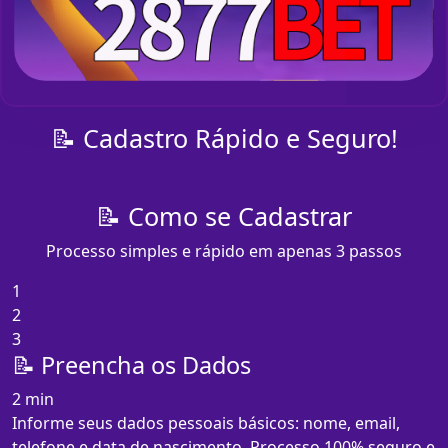
📝 Cadastro Rápido e Seguro!
📝 Como se Cadastrar
Processo simples e rápido em apenas 3 passos
1
2
3
📝 Preencha os Dados
2 min
Informe seus dados pessoais básicos: nome, email,
telefone e data de nascimento. Processo 100% seguro e