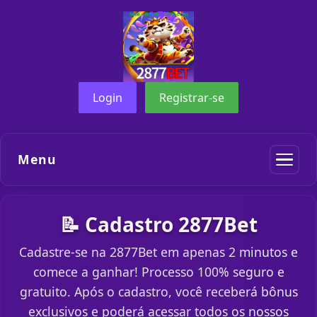
Login
Registrar-se
Menu
📝 Cadastro 2877Bet
Cadastre-se na 2877Bet em apenas 2 minutos e
comece a ganhar! Processo 100% seguro e
gratuito. Após o cadastro, você receberá bônus
exclusivos e poderá acessar todos os nossos