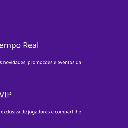
Tempo Real
as novidades, promoções e eventos da
VIP
exclusiva de jogadores e compartilhe