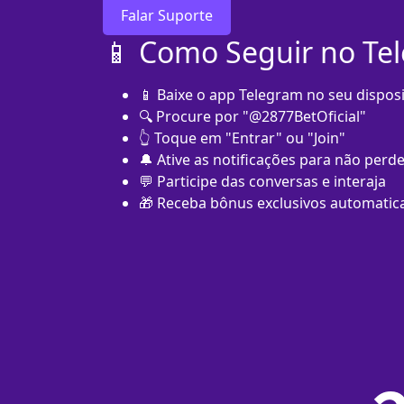
Falar Suporte
📱 Como Seguir no Te
📱 Baixe o app Telegram no seu disposi
🔍 Procure por "@2877BetOficial"
👆 Toque em "Entrar" ou "Join"
🔔 Ative as notificações para não perd
💬 Participe das conversas e interaja
🎁 Receba bônus exclusivos automati