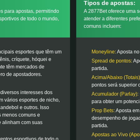
Tipos de apostas:
 para apostas, permitindo
A 2877Bet oferece uma se
sportivos de todo o mundo,
atender a diferentes pref
comuns incluem:
ncipais esportes que têm um
Moneyline:
Aposta no 
tênis, críquete, hóquei e
Spread de pontos:
Apo
nte têm mercados de
partida.
ro de apostadores.
Acima/Abaixo (Totais)
pontos será superior o
diversos interesses dos
Acumulador (Parlay):
 vários esportes de nicho,
para obter um potenc
handebol e outros. Isso
Prop Bets:
Aposta em 
es menos comuns e
desempenho de jogado
e alinham com suas
partida.
Apostas ao Vivo (Apos
entos esportivos de todo o