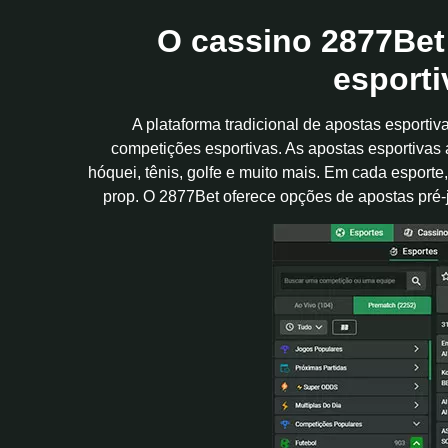
O cassino 2877Bet
esporti
A plataforma tradicional de apostas esporti
competições esportivas. As apostas esportivas 
hóquei, tênis, golfe e muito mais. Em cada esport
prop. O 2877Bet oferece opções de apostas pré-j