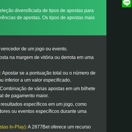
leção diversificada de tipos de apostas para
erências de apostas. Os tipos de apostas mais
vencedor de um jogo ou evento.
sta na margem de vitória ou derrota em uma
:
Apostar se a pontuação total ou o número de
u inferior a um valor especificado.
Combinação de várias apostas em um bilhete
ial de pagamento maior.
resultados específicos em um jogo, como
res ou eventos específicos durante uma
tas In-Play):
A 2877Bet oferece um recurso