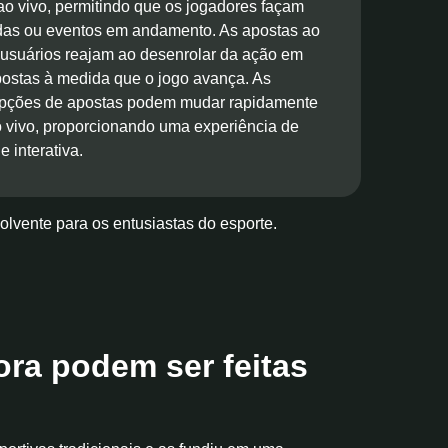
ao vivo, permitindo que os jogadores façam
idas ou eventos em andamento. As apostas ao
 usuários reajam ao desenrolar da ação em
postas à medida que o jogo avança. As
 opções de apostas podem mudar rapidamente
o vivo, proporcionando uma experiência de
 interativa.
lvente para os entusiastas do esporte.
ora podem ser feitas