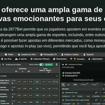
 oferece uma ampla gama de
vas emocionantes para seus 
vas da 2877Bet permite que os jogadores apostem em eventos es
abrangem uma ampla gama de esportes, incluindo, entre outros, 
e, é possível fazer apostas em diferentes mercados, como moneyl
ogo e apostas in-play (ao vivo), permitindo que você faça apos