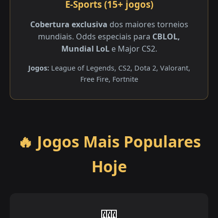
E-Sports (15+ jogos)
Cobertura exclusiva
dos maiores torneios
mundiais. Odds especiais para
CBLOL,
Mundial LoL
e Major CS2.
Jogos:
League of Legends, CS2, Dota 2, Valorant,
Free Fire, Fortnite
🔥 Jogos Mais Populares
Hoje
🎰