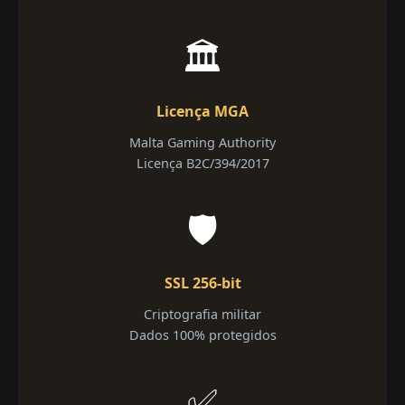
🏛️
Licença MGA
Malta Gaming Authority
Licença B2C/394/2017
🛡️
SSL 256-bit
Criptografia militar
Dados 100% protegidos
✅