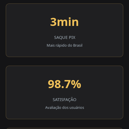
3min
SAQUE PIX
Mais rápido do Brasil
98.7%
SATISFAÇÃO
Avaliação dos usuários