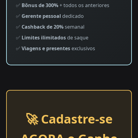
✅
Bônus de 300%
+ todos os anteriores
✅
Gerente pessoal
dedicado
✅
Cashback de 20%
semanal
✅
Limites ilimitados
de saque
✅
Viagens e presentes
exclusivos
🚀 Cadastre-se