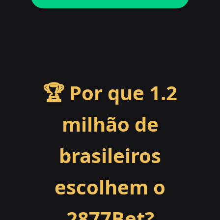
🏆 Por que 1.2
milhão de
brasileiros
escolhem o
2877Bet?