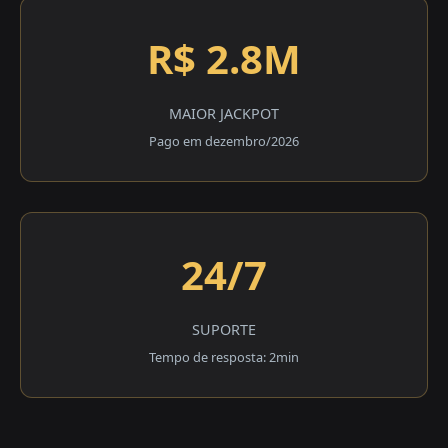
R$ 2.8M
MAIOR JACKPOT
Pago em dezembro/2026
24/7
SUPORTE
Tempo de resposta: 2min