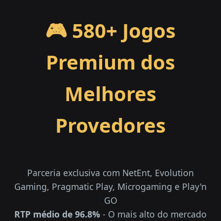
🎮 580+ Jogos
Premium dos
Melhores
Provedores
Parceria exclusiva com NetEnt, Evolution
Gaming, Pragmatic Play, Microgaming e Play'n
GO
RTP médio de 96.8%
- O mais alto do mercado