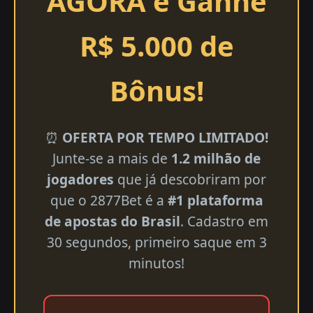
AGORA e Ganhe
R$ 5.000 de
Bônus!
⏰
OFERTA POR TEMPO LIMITADO!
Junte-se a mais de
1.2 milhão de
jogadores
que já descobriram por
que o 2877Bet é a
#1 plataforma
de apostas do Brasil
. Cadastro em
30 segundos, primeiro saque em 3
minutos!