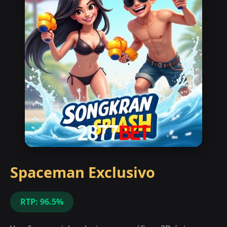
Spaceman Exclusivo
RTP: 96.5%