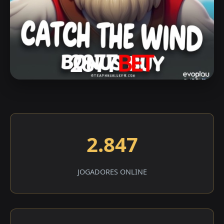
2.847
JOGADORES ONLINE