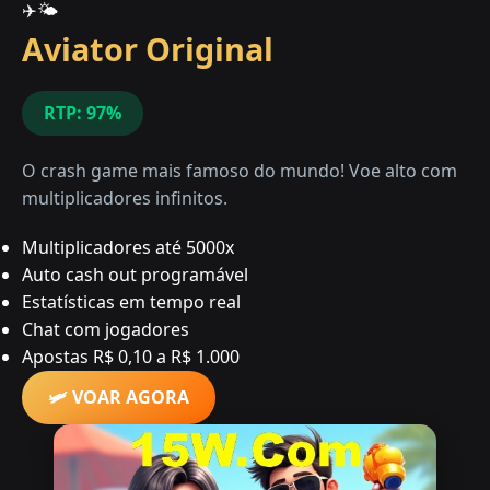
✈️🌤️
Aviator Original
RTP: 97%
O crash game mais famoso do mundo! Voe alto com
multiplicadores infinitos.
Multiplicadores até 5000x
Auto cash out programável
Estatísticas em tempo real
Chat com jogadores
Apostas R$ 0,10 a R$ 1.000
🛩️ VOAR AGORA