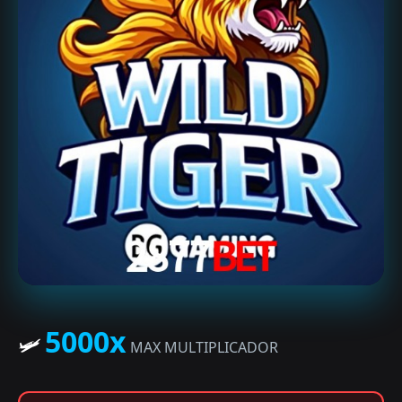
5000x
🛩️
MAX MULTIPLICADOR