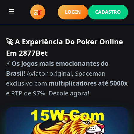
☰
LOGIN
CADASTRO
🚀 A Experiência Do Poker Online
Em 2877Bet
⚡
Os jogos mais emocionantes do
Brasil!
Aviator original, Spaceman
exclusivo com
multiplicadores até 5000x
e RTP de 97%. Decole agora!