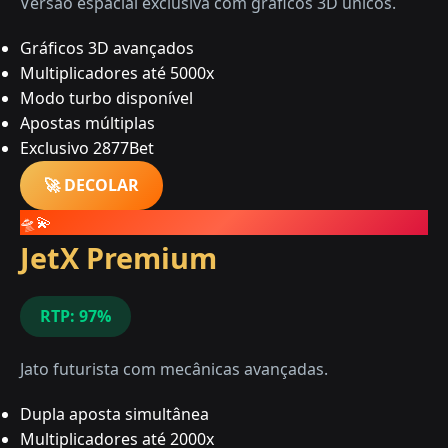
Versão espacial exclusiva com gráficos 3D únicos.
Gráficos 3D avançados
Multiplicadores até 5000x
Modo turbo disponível
Apostas múltiplas
Exclusivo 2877Bet
🚀 DECOLAR
🛸💫
JetX Premium
RTP: 97%
Jato futurista com mecânicas avançadas.
Dupla aposta simultânea
Multiplicadores até 2000x