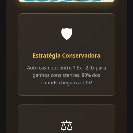
🛡️
Estratégia Conservadora
Auto cash out entre 1.5x - 2.0x para
ganhos consistentes. 80% dos
rounds chegam a 2.0x!
⚖️