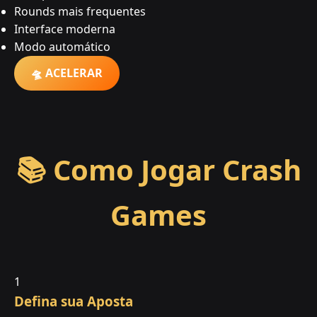
Rounds mais frequentes
Interface moderna
Modo automático
🛸 ACELERAR
📚 Como Jogar Crash
Games
1
Defina sua Aposta