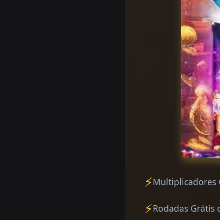
Multiplicadores 
Rodadas Grátis 