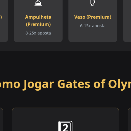
⏳
🏺
)
Ampulheta
Vaso (Premium)
(Premium)
6-15x aposta
8-25x aposta
omo Jogar Gates of Ol
2️⃣