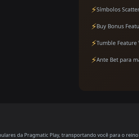
Símbolos Scatte
Buy Bonus Feat
Tumble Feature
Ante Bet para m
pulares da Pragmatic Play, transportando você para o rei