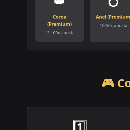
👑
💍
Coroa
Anel (Premium
(Premium)
10-50x aposta
12-100x aposta
🎮 C
1️⃣