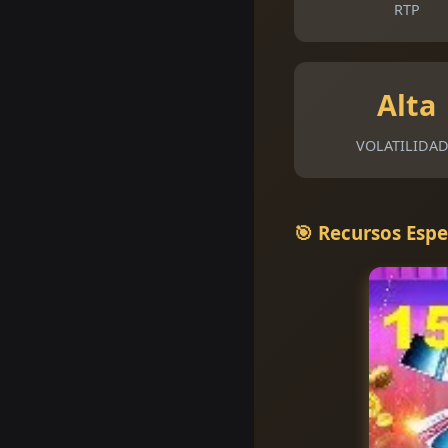
RTP
Alta
VOLATILIDA
🎯 Recursos Espe