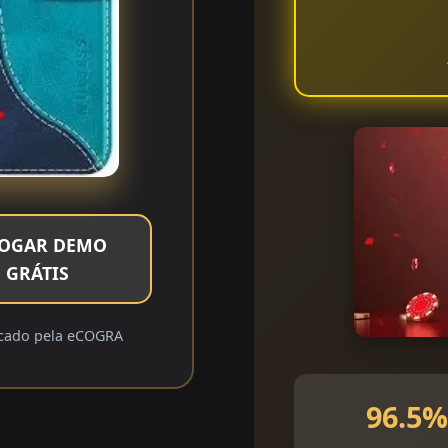
JOGAR DEMO
GRÁTIS
ficado pela eCOGRA
96.5%