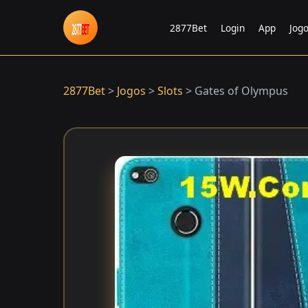
2877Bet
Login
App
Jog
2877Bet
>
Jogos
>
Slots
> Gates of Olympus