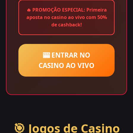
🔥
PROMOÇÃO ESPECIAL:
Primeira
aposta no casino ao vivo com 50%
de cashback!
🎰 ENTRAR NO
CASINO AO VIVO
🎯 Jogos de Casino