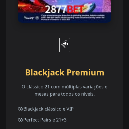
🃏
Blackjack Premium
O clássico 21 com múltiplas variações e
mesas para todos os níveis.
Blackjack clássico e VIP
Perfect Pairs e 21+3