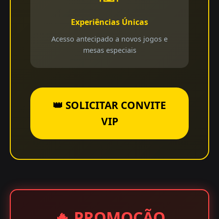
Experiências Únicas
Acesso antecipado a novos jogos e
mesas especiais
👑 SOLICITAR CONVITE
VIP
🔥 PROMOÇÃO