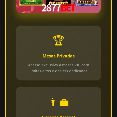
🏆
Mesas Privadas
Acesso exclusivo a mesas VIP com
limites altos e dealers dedicados
👨‍💼