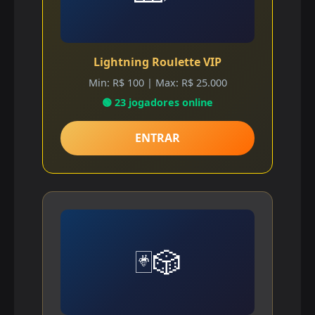
Lightning Roulette VIP
Min: R$ 100 | Max: R$ 25.000
🟢 23 jogadores online
ENTRAR
🃏🎲