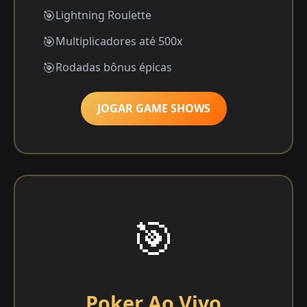
Lightning Roulette
Multiplicadores até 500x
Rodadas bônus épicas
JOGAR GAME SHOWS
🎯
Poker Ao Vivo