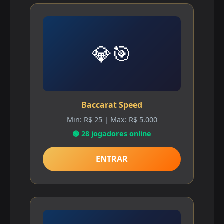
💎🎯
Baccarat Speed
Min: R$ 25 | Max: R$ 5.000
🟢 28 jogadores online
ENTRAR