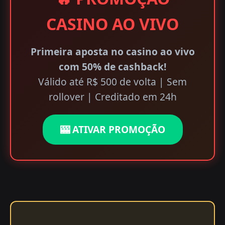
CASINO AO VIVO
Primeira aposta no casino ao vivo
com 50% de cashback!
Válido até R$ 500 de volta | Sem
rollover | Creditado em 24h
🎰 ATIVAR PROMOÇÃO