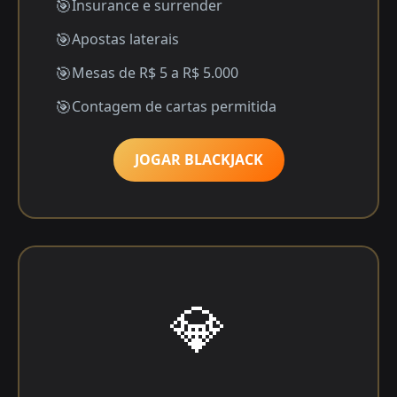
Insurance e surrender
Apostas laterais
Mesas de R$ 5 a R$ 5.000
Contagem de cartas permitida
JOGAR BLACKJACK
💎