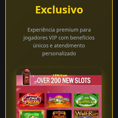
Exclusivo
Experiência premium para
jogadores VIP com benefícios
únicos e atendimento
personalizado