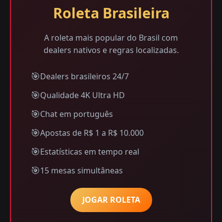
Roleta Brasileira
A roleta mais popular do Brasil com
dealers nativos e regras localizadas.
Dealers brasileiros 24/7
Qualidade 4K Ultra HD
Chat em português
Apostas de R$ 1 a R$ 10.000
Estatísticas em tempo real
15 mesas simultâneas
JOGAR ROLETA