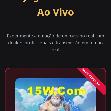
Ao Vivo
Experimente a emoção de um cassino real com
dealers profissionais e transmissão em tempo
real