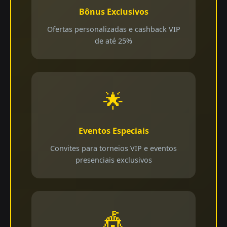
Bônus Exclusivos
Ofertas personalizadas e cashback VIP
de até 25%
🌟
Eventos Especiais
Convites para torneios VIP e eventos
presenciais exclusivos
🎪