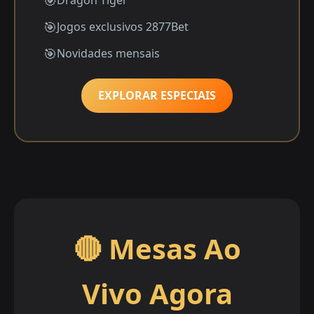
Dragon Tiger
Jogos exclusivos 2877Bet
Novidades mensais
EXPLORAR ESPECIAIS
🔴 Mesas Ao
Vivo Agora