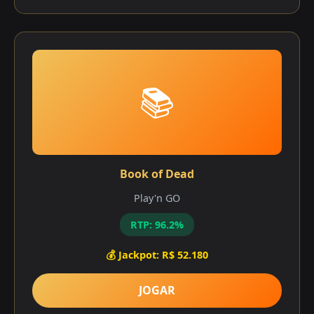
📚
Book of Dead
Play'n GO
RTP: 96.2%
💰 Jackpot: R$ 52.180
JOGAR