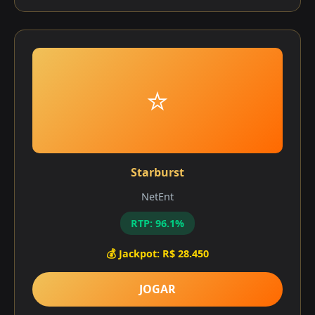
⭐
Starburst
NetEnt
RTP: 96.1%
💰 Jackpot: R$ 28.450
JOGAR