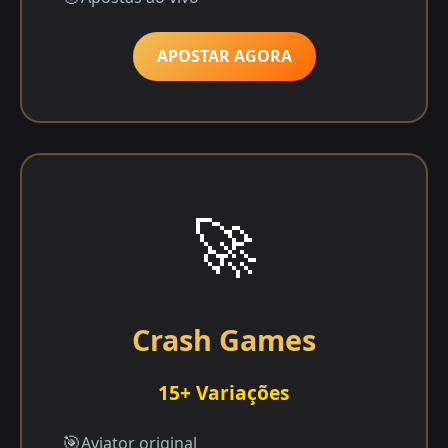
APOSTAR AGORA
🚀
Crash Games
15+ Variações
Aviator original