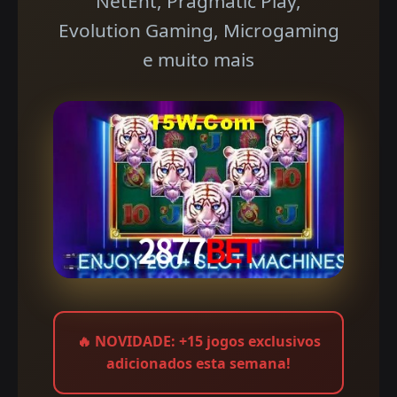
NetEnt, Pragmatic Play,
Evolution Gaming, Microgaming
e muito mais
🔥
NOVIDADE:
+15 jogos exclusivos
adicionados esta semana!