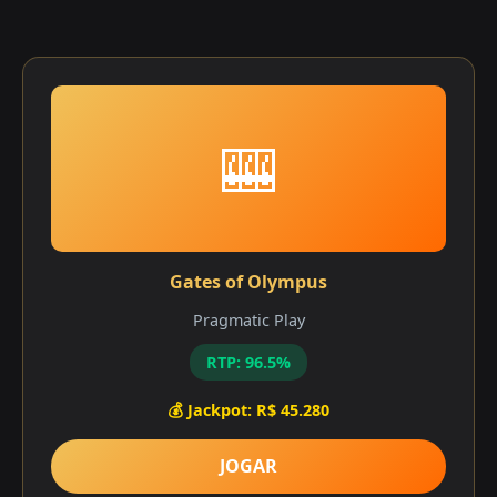
🎰
Gates of Olympus
Pragmatic Play
RTP: 96.5%
💰 Jackpot: R$ 45.280
JOGAR