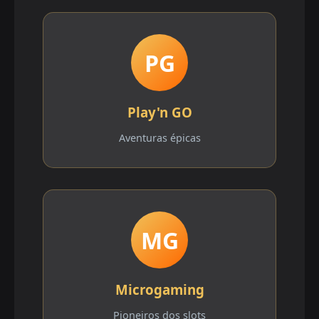
PG
Play'n GO
Aventuras épicas
MG
Microgaming
Pioneiros dos slots