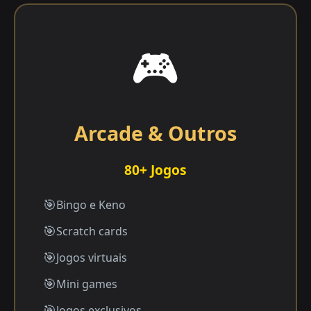
🎮
Arcade & Outros
80+ Jogos
Bingo e Keno
Scratch cards
Jogos virtuais
Mini games
Jogos exclusivos