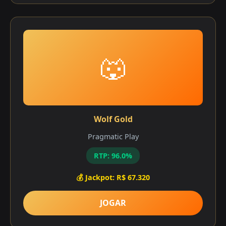
🐺
Wolf Gold
Pragmatic Play
RTP: 96.0%
💰 Jackpot: R$ 67.320
JOGAR