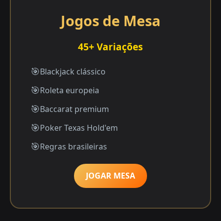
Jogos de Mesa
45+ Variações
Blackjack clássico
Roleta europeia
Baccarat premium
Poker Texas Hold'em
Regras brasileiras
JOGAR MESA