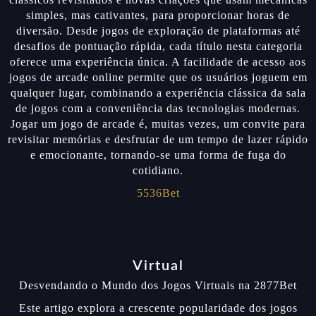
simples, mas cativantes, para proporcionar horas de
diversão. Desde jogos de exploração de plataformas até
desafios de pontuação rápida, cada título nesta categoria
oferece uma experiência única. A facilidade de acesso aos
jogos de arcade online permite que os usuários joguem em
qualquer lugar, combinando a experiência clássica da sala
de jogos com a conveniência das tecnologias modernas.
Jogar um jogo de arcade é, muitas vezes, um convite para
revisitar memórias e desfrutar de um tempo de lazer rápido
e emocionante, tornando-se uma forma de fuga do
cotidiano.
5536Bet
Virtual
Desvendando o Mundo dos Jogos Virtuais na 2877Bet
Este artigo explora a crescente popularidade dos jogos