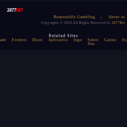
Responsible Gambling
About us
Copyrights © 2026 All Rights Reserved by
2877Bet
Related Sites
ade
Eventos
Dicas
Aplicativo
Jogo
Sobre
Casino
Es
Nós