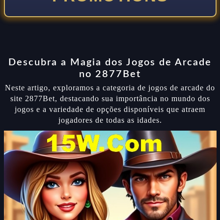
Descubra a Magia dos Jogos de Arcade
no 2877Bet
Neste artigo, exploramos a categoria de jogos de arcade do
site 2877Bet, destacando sua importância no mundo dos
jogos e a variedade de opções disponíveis que atraem
jogadores de todas as idades.