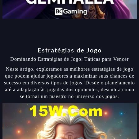
Estratégias de Jogo
Dominando Estratégias de Jogo: Táticas para Vencer
Neste artigo, exploramos as melhores estratégias de jogo
que podem ajudar jogadores a maximizar suas chances de
sucesso em diversos tipos de jogos. Desde o planejamento
até a adaptação às jogadas dos oponentes, descubra como
se tornar um maestro no universo dos jogos.