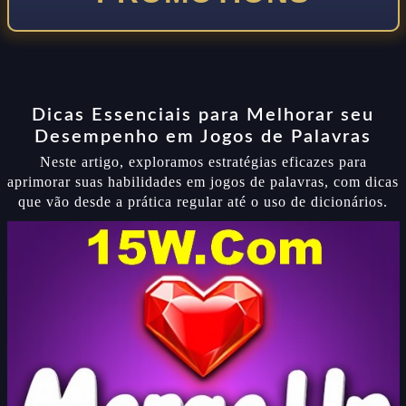
Dicas Essenciais para Melhorar seu
Desempenho em Jogos de Palavras
Neste artigo, exploramos estratégias eficazes para
aprimorar suas habilidades em jogos de palavras, com dicas
que vão desde a prática regular até o uso de dicionários.