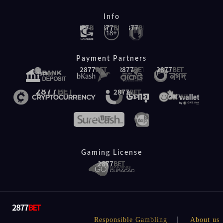
Info
Payment Partners
Gaming License
Responsible Gambling
About us