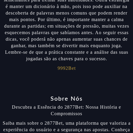
é manter um dicionário à mão, pois isso pode auxiliar na
descoberta de palavras menos comuns que podem render
mais pontos. Por último, é importante manter a calma
durante as partidas; em situações de pressão, muitas vezes
esquecemos palavras que sabíamos antes. Ao seguir essas
dicas, você poderá não apenas aumentar suas chances de
ganhar, mas também se divertir mais enquanto joga.
Lembre-se de que a prática constante e a análise das suas
jogadas são as chaves para o sucesso.
9992Bet
Sobre Nós
Descubra a Essência do 2877Bet: Nossa História e
Compromissos
Saiba mais sobre o 2877Bet, uma plataforma que valoriza a
experiência do usuário e a segurança nas apostas. Conheça