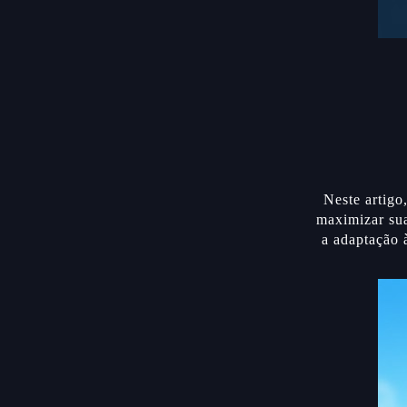
Neste artigo
maximizar sua
a adaptação 