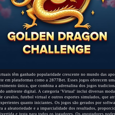
irtuais têm ganhado popularidade crescente no mundo das apos
nte em plataformas como a 2877Bet. Esses jogos oferecem uma
tenimento única, que combina a adrenalina dos jogos tradicion
do ambiente digital. A categoria 'Virtual' inclui diversas mod
de cavalos, futebol virtual e outros esportes simulados, que at
xperientes quanto iniciantes. Os jogos são gerados por softwa
ra a aleatoriedade e a imparcialidade dos resultados, proporc
ivertida e justa para todos os jogadores. Os apostadores pode