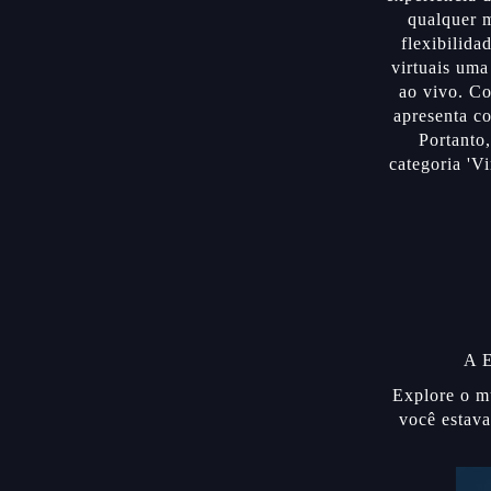
qualquer m
flexibilida
virtuais um
ao vivo. Co
apresenta co
Portanto
categoria 'V
A E
Explore o mu
você estava