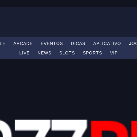
LE
ARCADE
EVENTOS
DICAS
APLICATIVO
JO
LIVE
NEWS
SLOTS
SPORTS
VIP