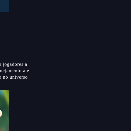
r jogadores a
anejamento até
o no universo