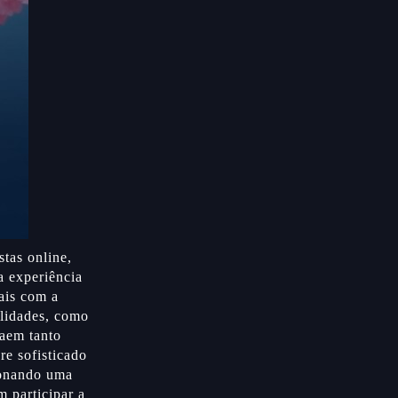
tas online,
 experiência
ais com a
alidades, como
raem tanto
re sofisticado
ionando uma
m participar a