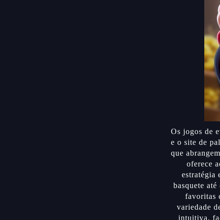
Os jogos de e
e o site de p
que abrangem 
oferece a
estratégia
basquete até
favoritas 
variedade d
intuitiva, 