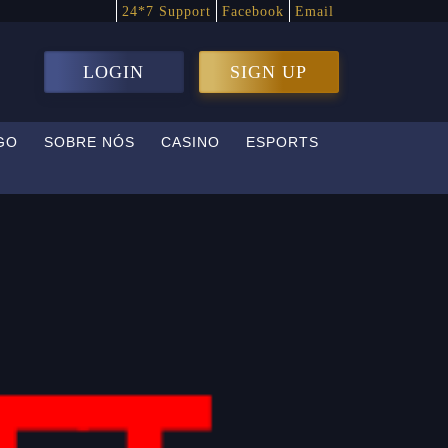
24*7 Support
Facebook
Email
LOGIN
SIGN UP
GO
SOBRE NÓS
CASINO
ESPORTS