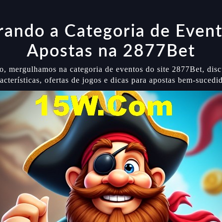
rando a Categoria de Even
Apostas na 2877Bet
go, mergulhamos na categoria de eventos do site 2877Bet, disc
acterísticas, ofertas de jogos e dicas para apostas bem-sucedi