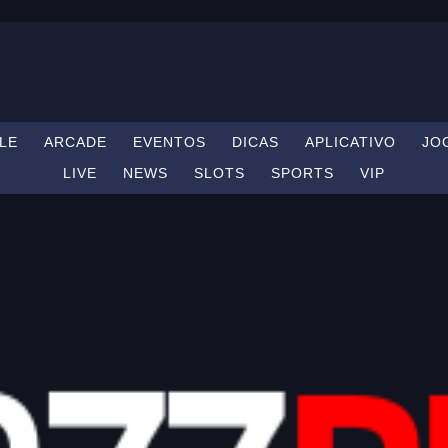
LE
ARCADE
EVENTOS
DICAS
APLICATIVO
JO
LIVE
NEWS
SLOTS
SPORTS
VIP