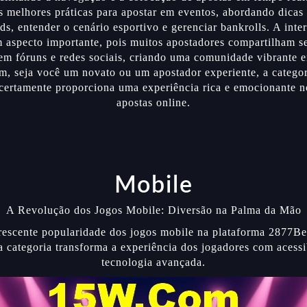
s melhores práticas para apostar em eventos, abordando dica
ds, entender o cenário esportivo e gerenciar bankrolls. A inte
aspecto importante, pois muitos apostadores compartilham se
 em fóruns e redes sociais, criando uma comunidade vibrante 
im, seja você um novato ou um apostador experiente, a categor
certamente proporciona uma experiência rica e emocionante 
apostas online.
Mobile
A Revolução dos Jogos Mobile: Diversão na Palma da Mão
rescente popularidade dos jogos mobile na plataforma 2877Be
 categoria transforma a experiência dos jogadores com acessi
tecnologia avançada.