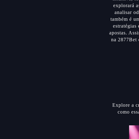
explorará a
analisar od
também é um 
estratégias
apostas. Ass
na 2877Bet 
Explore a c
como essa