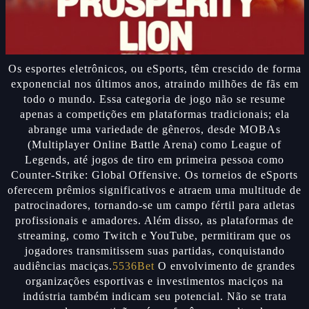
Os esportes eletrônicos, ou eSports, têm crescido de forma
exponencial nos últimos anos, atraindo milhões de fãs em
todo o mundo. Essa categoria de jogo não se resume
apenas a competições em plataformas tradicionais; ela
abrange uma variedade de gêneros, desde MOBAs
(Multiplayer Online Battle Arena) como League of
Legends, até jogos de tiro em primeira pessoa como
Counter-Strike: Global Offensive. Os torneios de eSports
oferecem prêmios significativos e atraem uma multitude de
patrocinadores, tornando-se um campo fértil para atletas
profissionais e amadores. Além disso, as plataformas de
streaming, como Twitch e YouTube, permitiram que os
jogadores transmitissem suas partidas, conquistando
audiências maciças.
5536Bet
O envolvimento de grandes
organizações esportivas e investimentos maciços na
indústria também indicam seu potencial. Não se trata