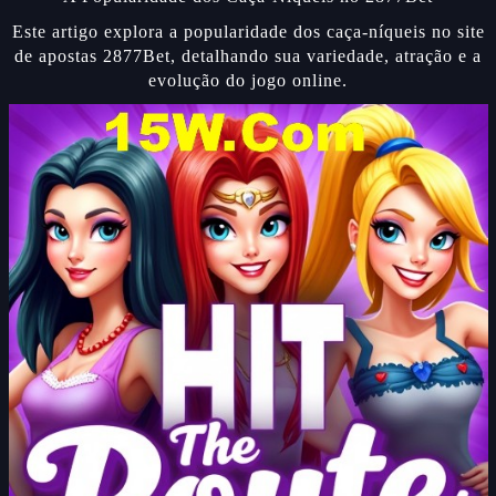
Este artigo explora a popularidade dos caça-níqueis no site
de apostas 2877Bet, detalhando sua variedade, atração e a
evolução do jogo online.